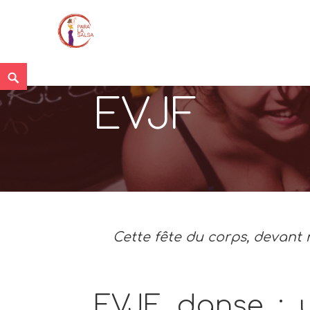
Skip
Search
to
EVJF
content
Cette fête du corps, devant n
EVJF danse :