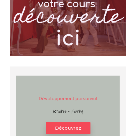
D
é
v
e
l
o
p
p
e
m
e
n
t
p
e
r
s
o
n
n
e
l
Actualités & planning
Découvrez