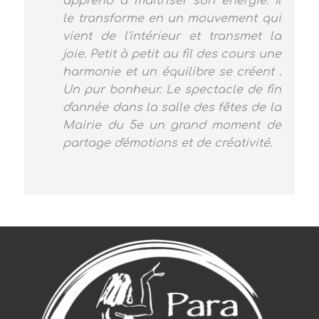
apprend à maitriser son énergie. Il
le transforme en un mouvement qui
vient de l'intérieur et transmet la
joie. Petit à petit au fil des cours une
harmonie et un équilibre se créent .
Un pur bonheur. Le spectacle de fin
d'année dans la salle des fêtes de la
Mairie du 5e un grand moment de
partage d'émotions et de créativité.