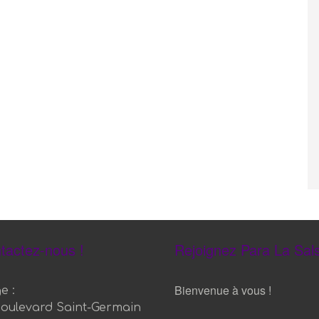
tactez-nous !
Rejoignez Para La Sals
Bienvenue à vous !
e :
boulevard Saint-Germain