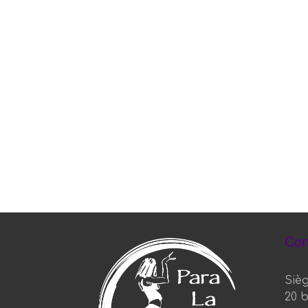
Con
Sièg
20 