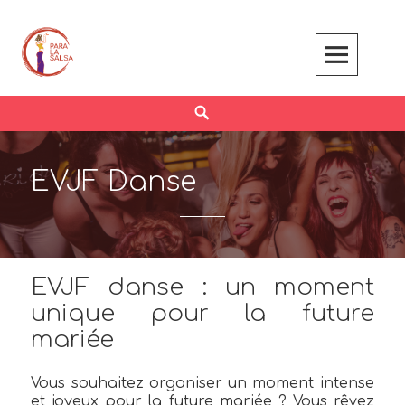
Skip
to
content
Search
EVJF Danse
EVJF danse : un moment
unique pour la future
mariée
Vous souhaitez organiser un moment intense
et joyeux pour la future mariée ? Vous rêvez