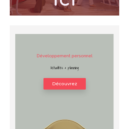
D
é
v
e
l
o
p
p
e
m
e
n
t
p
e
r
s
o
n
n
e
l
Actualités & planning
Découvrez