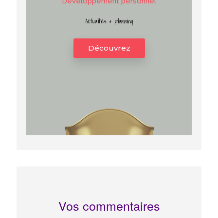
D
é
v
e
l
o
p
p
e
m
e
n
t
p
e
r
s
o
n
n
e
l
Actualités & planning
Découvrez
Vos commentaires