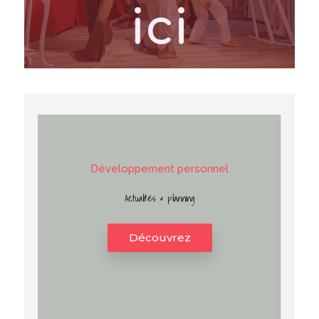
D
é
v
e
l
o
p
p
e
m
e
n
t
p
e
r
s
o
n
n
e
l
Actualités & planning
Découvrez