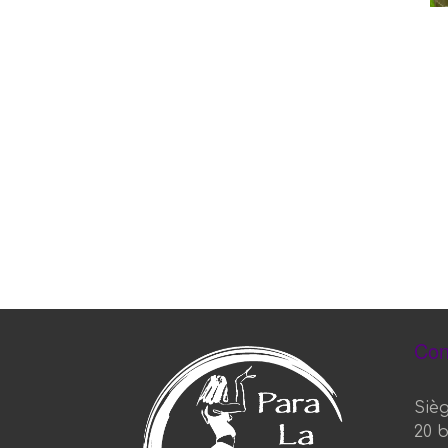
Con
Sièg
20 