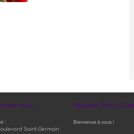
tactez-nous !
Rejoignez Para La Sals
Bienvenue à vous !
e :
boulevard Saint-Germain