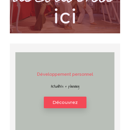
D
é
v
e
l
o
p
p
e
m
e
n
t
p
e
r
s
o
n
n
e
l
Actualités & planning
Découvrez