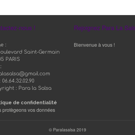
tactez-nous !
Rejoignez Para La Sals
Bienvenue à vous !
e :
boulevard Saint-Germain
05 PARIS
:
alasalsa@gmail.com
 06.64.32.02.90
right : Para la Salsa
tique de confidentialité
 protègeons vos données
©
Paralasalsa 2019