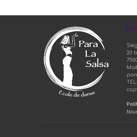
Con
Sièg
20 
750
Mail
par
TEL:
copy
Poli
Nous