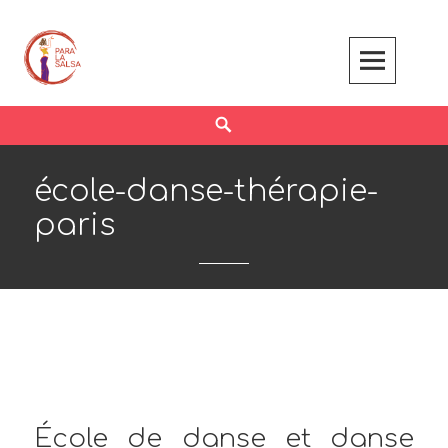
Skip
to
content
Search
école-danse-thérapie-
paris
École de danse et danse