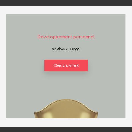
D
é
v
e
l
o
p
p
e
m
e
n
t
p
e
r
s
o
n
n
e
l
Actualités & planning
Découvrez