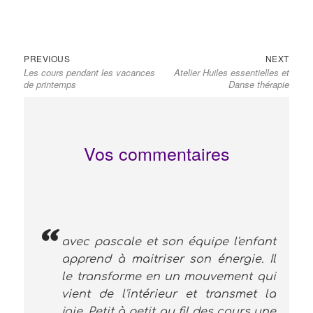
Navigation
Previous
Next
PREVIOUS
NEXT
de
Les cours pendant les vacances
Atelier Huiles essentielles et
post:
post:
l’article
de printemps
Danse thérapie
Vos commentaires
avec pascale et son équipe l'enfant
apprend à maitriser son énergie. Il
le transforme en un mouvement qui
vient de l'intérieur et transmet la
joie. Petit à petit au fil des cours une