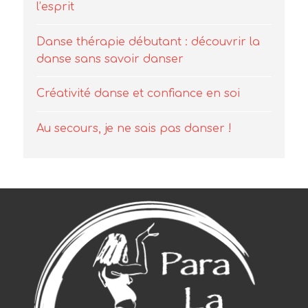
l’esprit
Danse thérapie débutant : découvrir la
danse sans savoir danser
Créativité danse et confiance en soi
Au secours, je ne sais pas danser !