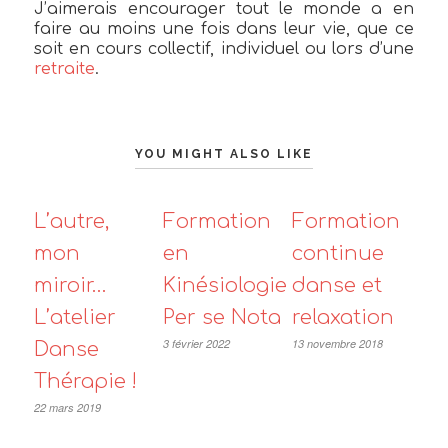
J’aimerais encourager tout le monde a en
faire au moins une fois dans leur vie, que ce
soit en cours collectif, individuel ou lors d’une
retraite
.
YOU MIGHT ALSO LIKE
L’autre,
Formation
Formation
mon
en
continue
miroir…
Kinésiologie
danse et
L’atelier
Per se Nota
relaxation
3 février 2022
13 novembre 2018
Danse
Thérapie !
22 mars 2019