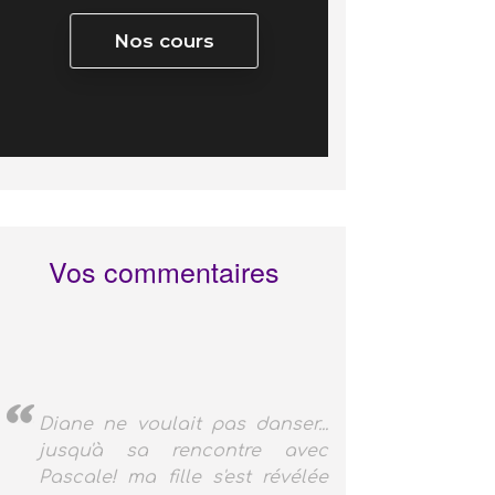
Nos cours
Vos commentaires
Diane ne voulait pas danser...
jusqu'à sa rencontre avec
Pascale! ma fille s'est révélée