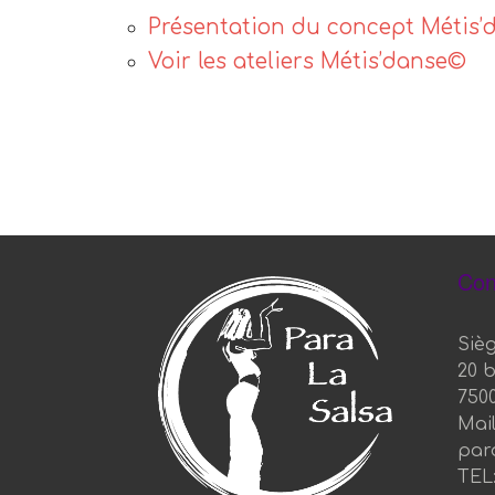
Présentation du concept Métis
Voir les ateliers Métis’danse©
Con
Sièg
20 
750
Mail
par
TEL: