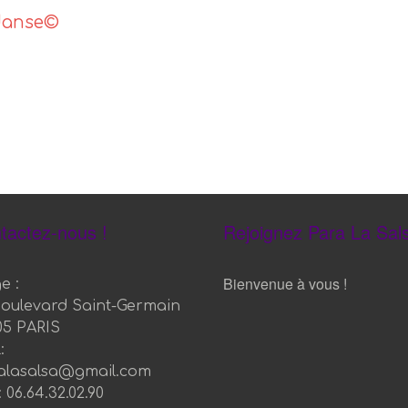
’danse©
tactez-nous !
Rejoignez Para La Sals
Bienvenue à vous !
e :
boulevard Saint-Germain
05 PARIS
:
alasalsa@gmail.com
 06.64.32.02.90