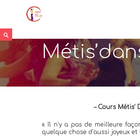
Skip
Search
to
Métis’dan
content
– Cours Métis’ 
« Il n’y a pas de meilleure fa
quelque chose d’aussi joyeux et