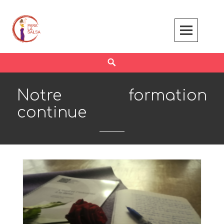
Skip
to
content
Search
Notre formation
continue