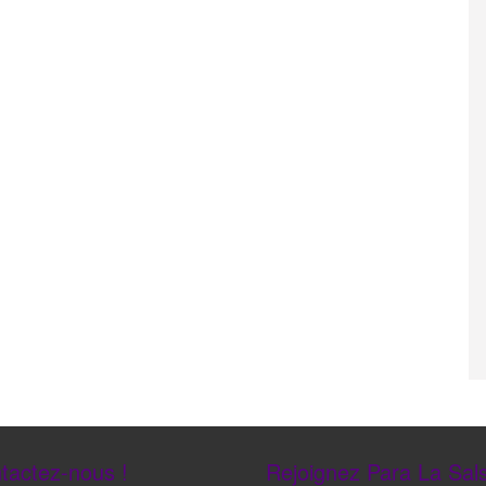
tactez-nous !
Rejoignez Para La Sals