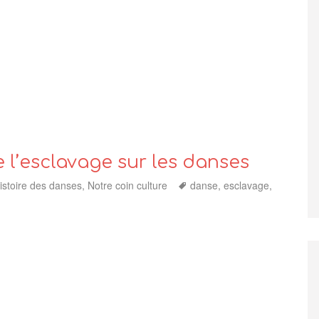
, le blues… »
l’esclavage sur les danses
ategories
Tags
istoire des danses
,
Notre coin culture
danse
,
esclavage
,
de l’esclavage sur les danses »