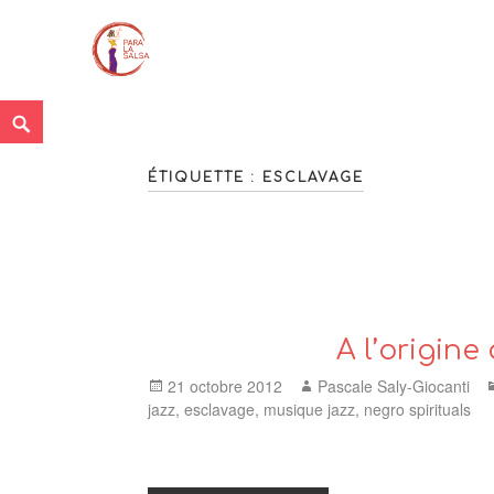
Skip
<
Search
to
content
ÉTIQUETTE :
ESCLAVAGE
A l’origine
Posted
Author
21 octobre 2012
Pascale Saly-Giocanti
on
jazz
,
esclavage
,
musique jazz
,
negro spirituals