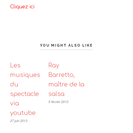
Cliquez ici
YOU MIGHT ALSO LIKE
Les
Ray
musiques
Barretto,
du
maître de la
spectacle
salsa
5 février 2013
via
youtube
27 juin 2013