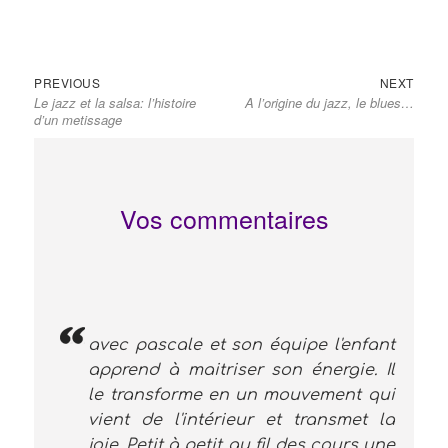
Navigation
Previous
Next
PREVIOUS
NEXT
de
Le jazz et la salsa: l’histoire
A l’origine du jazz, le blues…
post:
post:
l’article
d’un metissage
Vos commentaires
avec pascale et son équipe l'enfant
apprend à maitriser son énergie. Il
le transforme en un mouvement qui
vient de l'intérieur et transmet la
joie. Petit à petit au fil des cours une