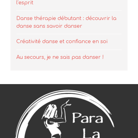
l’esprit
Danse thérapie débutant : découvrir la
danse sans savoir danser
Créativité danse et confiance en soi
Au secours, je ne sais pas danser !