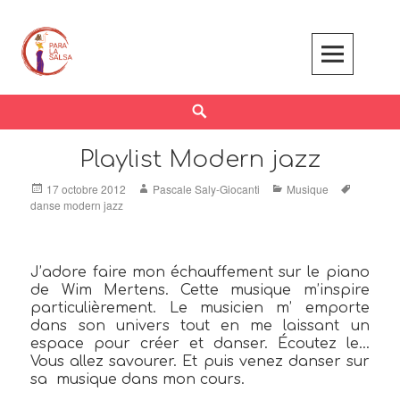
Skip
to
content
Search
Playlist Modern jazz
Posted
Author
Categories
Tags
17 octobre 2012
Pascale Saly-Giocanti
Musique
on
danse modern jazz
J’adore faire mon échauffement sur le piano
de Wim Mertens. Cette musique m’inspire
particulièrement. Le musicien m’ emporte
dans son univers tout en me laissant un
espace pour créer et danser. Écoutez le…
Vous allez savourer. Et puis venez danser sur
sa musique dans mon cours.