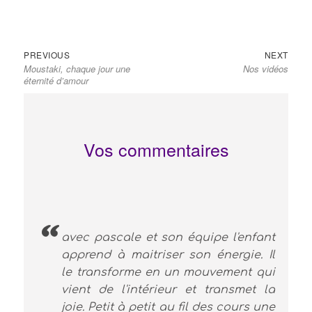
Navigation
Previous
Next
PREVIOUS
NEXT
de
Moustaki, chaque jour une
Nos vidéos
post:
post:
l’article
éternité d’amour
Vos commentaires
avec pascale et son équipe l'enfant
apprend à maitriser son énergie. Il
le transforme en un mouvement qui
vient de l'intérieur et transmet la
joie. Petit à petit au fil des cours une