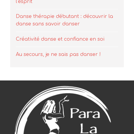
l’esprit
Danse thérapie débutant : découvrir la
danse sans savoir danser
Créativité danse et confiance en soi
Au secours, je ne sais pas danser !