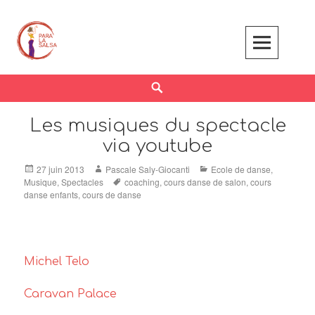
Skip
to
content
Search
Les musiques du spectacle
via youtube
Posted
Author
Categories
27 juin 2013
Pascale Saly-Giocanti
Ecole de danse
,
on
Tags
Musique
,
Spectacles
coaching
,
cours danse de salon
,
cours
danse enfants
,
cours de danse
Michel Telo
Caravan Palace