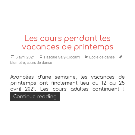
Les cours pendant les
vacances de printemps
Posted
Author
Categories
Tags
6 avril 2021
Pascale Saly-Giocanti
Ecole de danse
on
bien-etre
,
cours de danse
Avancées d’une semaine, les vacances de
printemps ont finalement lieu du 12 au 25
avril 2021. Les cours adultes continuent !
« Les cours pendant les vacan
Continue reading