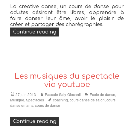
La creative danse, un cours de danse pour
adultes désirant être libres, apprendre à
faire danser leur âme, avoir le plaisir de
créer et partager des chorégraphies.
« La Creative Danse, parler av
Continue reading
Les musiques du spectacle
via youtube
Posted
Author
Categories
27 juin 2013
Pascale Saly-Giocanti
Ecole de danse
,
on
Tags
Musique
,
Spectacles
coaching
,
cours danse de salon
,
cours
danse enfants
,
cours de danse
« Les musiques du spectacle vi
Continue reading