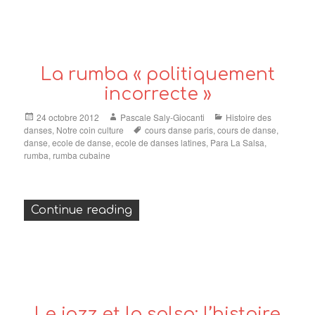
La rumba « politiquement
incorrecte »
Posted
Author
Categories
24 octobre 2012
Pascale Saly-Giocanti
Histoire des
on
Tags
danses
,
Notre coin culture
cours danse paris
,
cours de danse
,
danse
,
ecole de danse
,
ecole de danses latines
,
Para La Salsa
,
rumba
,
rumba cubaine
« La rumba « politiquement inco
Continue reading
Le jazz et la salsa: l’histoire