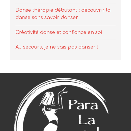
Danse thérapie débutant : découvrir la
danse sans savoir danser
Créativité danse et confiance en soi
Au secours, je ne sais pas danser !