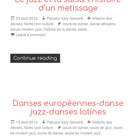
d’un metissage
Posted
Author
Categories
25 août 2012
Pascale Saly-Giocanti
Histoire des
on
Tags
danses
,
Notre coin culture
cours de danse
,
danse africaine
,
danse modern jazz
,
histoire de la danse
,
salsa
Leave a comment
« Le jazz et la salsa: l’histoire 
Continue reading
Danses européennes-danse
jazz-danses latines
Posted
Author
Categories
19 août 2012
Pascale Saly-Giocanti
Histoire des
on
Tags
danses
,
Notre coin culture
cours de danse
,
cours de jazz
,
cours
de modern jazz
,
ecole de danse
,
ecole de modern jazz