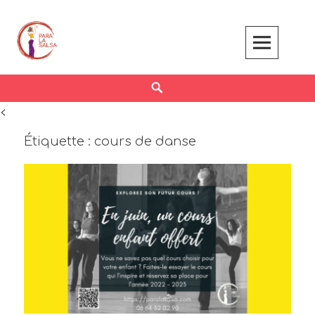
Skip
to
content
Search
<
Étiquette :
cours de danse