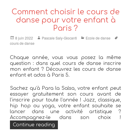
Comment choisir le cours de
danse pour votre enfant à
Paris ?
Posted
Author
Categories
Tags
8 juin 2022
Pascale Saly-Giocanti
Ecole de danse
on
cours de danse
Chaque année, vous vous posez la même
question : dans quel cours de danse inscrire
mon enfant ? Découvrez les cours de danse
enfant et ados à Paris 5.
Sachez qu’à Para la Salsa, votre enfant peut
essayer gratuitement son cours avant de
l’inscrire pour toute l’année ! Jazz, classique,
hip hop ou yoga, votre enfant souhaite se
lancer dans une activité artistique ?
Accompagnez-le dans son choix !
« Comment choisir le cours de 
Continue reading