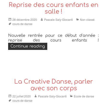
Reprise des cours enfants en
salle !
Posted
Author
Categories
28 décembre 2020
Pascale Saly-Giocanti
Non classé
on
Tags
cours de danse
Nouvelle rentrée pour ce début d’année :
reprise des cours enfants !
« Reprise des cours enfants en s
Continue reading
La Creative Danse, parler
avec son corps
Posted
Author
Categories
22 juillet 2020
Pascale Saly-Giocanti
Ecole de danse
on
Tags
cours de danse