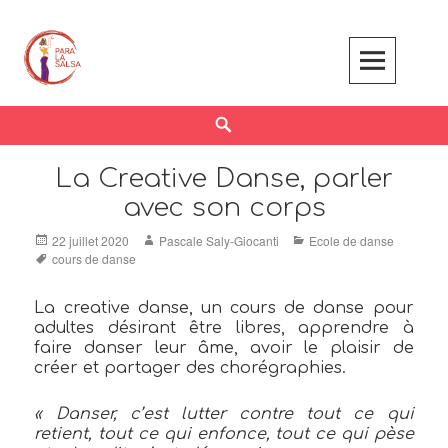
Skip
to
content
Search
La Creative Danse, parler
avec son corps
Posted
Author
Categories
22 juillet 2020
Pascale Saly-Giocanti
Ecole de danse
on
Tags
cours de danse
La creative danse, un cours de danse pour
adultes désirant être libres, apprendre à
faire danser leur âme, avoir le plaisir de
créer et partager des chorégraphies.
« Danser, c’est lutter contre tout ce qui
retient, tout ce qui enfonce, tout ce qui pèse