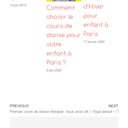
16 juin 2015
d’Hiver
Comment
pour
choisir le
enfant à
cours de
Paris
danse pour
17 janvier 2022
votre
enfant à
Paris ?
8 juin 2022
Navigation
Previous
Next
PREVIOUS
NEXT
de
Premier cours de danse thérapie
Vous avez dit « Yoga dansé » ?
post:
post:
l’article