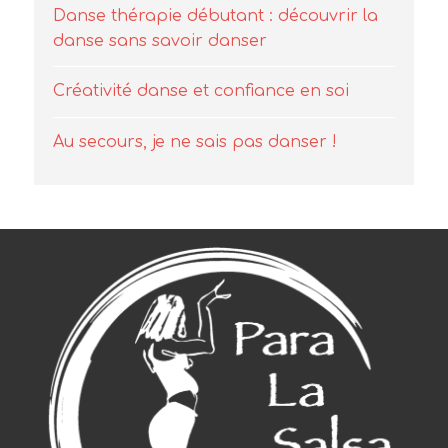
Danse thérapie débutant : découvrir la
danse sans savoir danser
Créativité danse et confiance en soi
Au secours, je ne sais pas danser !