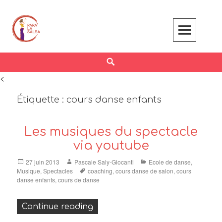
Skip
to
content
Search
<
Étiquette :
cours danse enfants
Les musiques du spectacle
via youtube
Posted
Author
Categories
27 juin 2013
Pascale Saly-Giocanti
Ecole de danse
,
on
Tags
Musique
,
Spectacles
coaching
,
cours danse de salon
,
cours
danse enfants
,
cours de danse
« Les musiques du spectacle vi
Continue reading