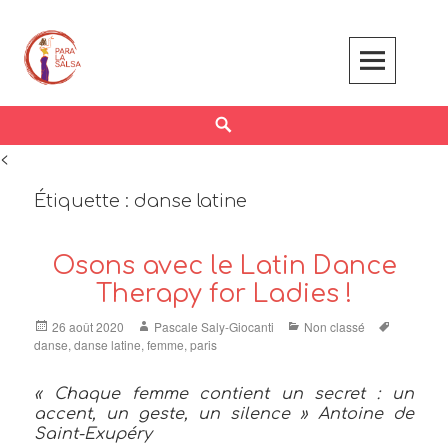
Skip
to
content
Search
<
Étiquette :
danse latine
Osons avec le Latin Dance
Therapy for Ladies !
Posted
Author
Categories
Tags
26 août 2020
Pascale Saly-Giocanti
Non classé
on
danse
,
danse latine
,
femme
,
paris
« Chaque femme contient un secret : un
accent, un geste, un silence » Antoine de
Saint-Exupéry