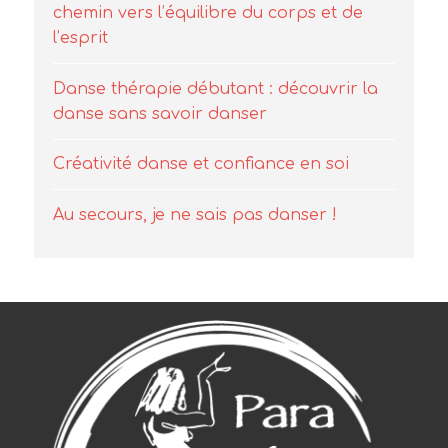
chemin vers l’équilibre du corps et de
l’esprit
Danse thérapie débutant : découvrir la
danse sans savoir danser
Créativité danse et confiance en soi
Au secours, je ne sais pas danser !