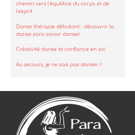
chemin vers l’équilibre du corps et de
l’esprit
Danse thérapie débutant : découvrir la
danse sans savoir danser
Créativité danse et confiance en soi
Au secours, je ne sais pas danser !