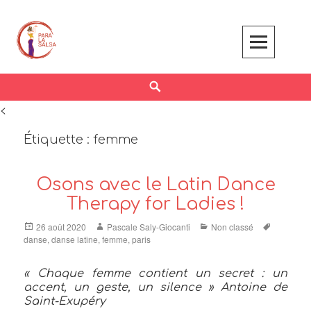
Skip
to
content
Search
<
Étiquette :
femme
Osons avec le Latin Dance
Therapy for Ladies !
Posted
Author
Categories
Tags
26 août 2020
Pascale Saly-Giocanti
Non classé
on
danse
,
danse latine
,
femme
,
paris
« Chaque femme contient un secret : un
accent, un geste, un silence » Antoine de
Saint-Exupéry