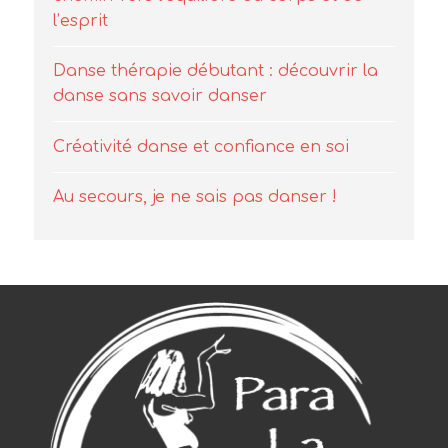
l’esprit
Danse thérapie débutant : découvrir la
danse sans savoir danser
Créativité danse et confiance en soi
Au secours, je ne sais pas danser !