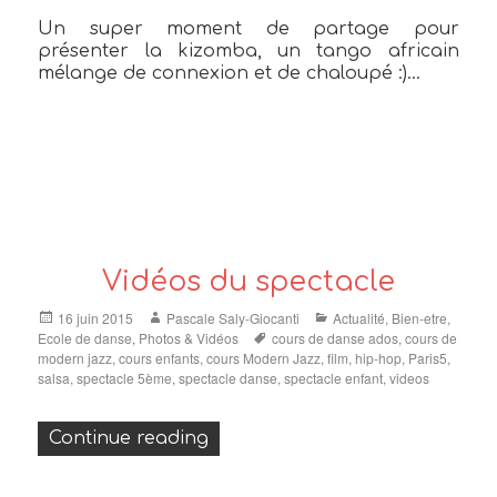
Un super moment de partage pour
présenter la kizomba, un tango africain
mélange de connexion et de chaloupé :)…
Vidéos du spectacle
Posted
Author
Categories
16 juin 2015
Pascale Saly-Giocanti
Actualité
,
Bien-etre
,
on
Tags
Ecole de danse
,
Photos & Vidéos
cours de danse ados
,
cours de
modern jazz
,
cours enfants
,
cours Modern Jazz
,
film
,
hip-hop
,
Paris5
,
salsa
,
spectacle 5ème
,
spectacle danse
,
spectacle enfant
,
videos
« Vidéos du spectacle »
Continue reading