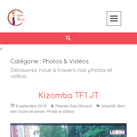
Skip
to
content
Search
<
Catégorie :
Photos & Vidéos
Découvrez nous à travers nos photos et
vidéos
Kizomba TF1 JT
Posted
Author
Categories
8 septembre 2018
Pascale Saly-Giocanti
Actualité
,
Bien-
on
etre
,
Ecole de danse
,
Photos & Vidéos
Lecteur
vidéo