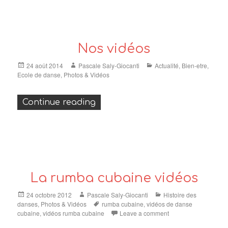
Nos vidéos
Posted
Author
Categories
24 août 2014
Pascale Saly-Giocanti
Actualité
,
Bien-etre
,
on
Ecole de danse
,
Photos & Vidéos
« Nos vidéos »
Continue reading
La rumba cubaine vidéos
Posted
Author
Categories
24 octobre 2012
Pascale Saly-Giocanti
Histoire des
on
Tags
danses
,
Photos & Vidéos
rumba cubaine
,
vidéos de danse
cubaine
,
vidéos rumba cubaine
Leave a comment