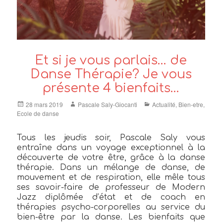
Et si je vous parlais… de
Danse Thérapie? Je vous
présente 4 bienfaits…
Posted
Author
Categories
28 mars 2019
Pascale Saly-Giocanti
Actualité
,
Bien-etre
,
on
Ecole de danse
Tous les jeudis soir, Pascale Saly vous
entraîne dans un voyage exceptionnel à la
découverte de votre être, grâce à la danse
thérapie. Dans un mélange de danse, de
mouvement et de respiration, elle mêle tous
ses savoir-faire de professeur de Modern
Jazz diplômée d’état et de coach en
thérapies psycho-corporelles au service du
bien-être par la danse. Les bienfaits que