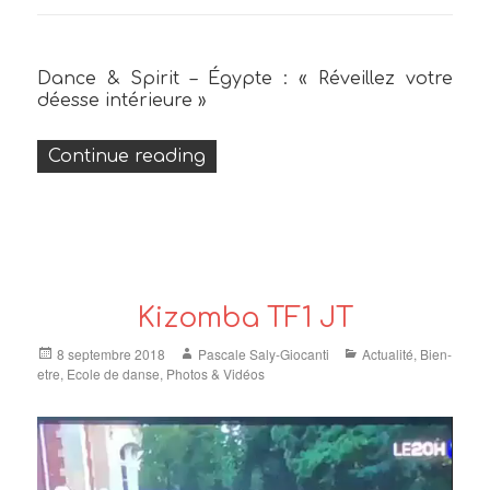
Dance & Spirit – Égypte : « Réveillez votre
déesse intérieure »
« Retraite spirituelle en Égypte 
Continue reading
Kizomba TF1 JT
Posted
Author
Categories
8 septembre 2018
Pascale Saly-Giocanti
Actualité
,
Bien-
on
etre
,
Ecole de danse
,
Photos & Vidéos
Lecteur
vidéo