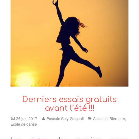
Derniers essais gratuits
avant l’été !!!
Posted
Author
Categories
26 juin 2017
Pascale Saly-Giocanti
Actualité
,
Bien-etre
,
on
Ecole de danse