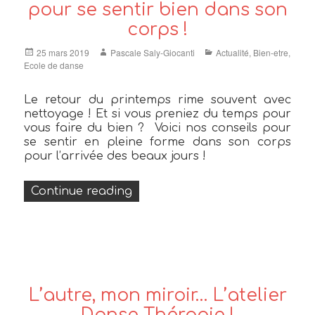
pour se sentir bien dans son
corps !
Posted
Author
Categories
25 mars 2019
Pascale Saly-Giocanti
Actualité
,
Bien-etre
,
on
Ecole de danse
Le retour du printemps rime souvent avec
nettoyage ! Et si vous preniez du temps pour
vous faire du bien ? Voici nos conseils pour
se sentir en pleine forme dans son corps
pour l’arrivée des beaux jours !
« Le grand nettoyage de printe
Continue reading
L’autre, mon miroir… L’atelier