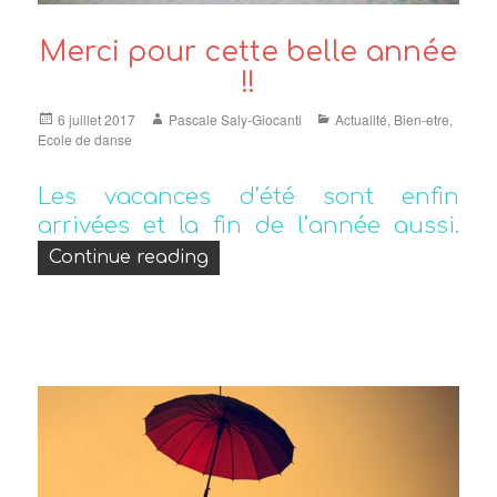
Merci pour cette belle année
!!
Posted
Author
Categories
6 juillet 2017
Pascale Saly-Giocanti
Actualité
,
Bien-etre
,
on
Ecole de danse
Les vacances d’été sont enfin
arrivées et la fin de l’année aussi.
« Merci pour cette belle année !
Continue reading