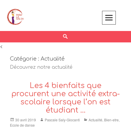
Skip
to
content
Search
<
Catégorie :
Actualité
Découvrez notre actualité
Les 4 bienfaits que
procurent une activité extra-
scolaire lorsque l’on est
étudiant …
Posted
Author
Categories
30 avril 2019
Pascale Saly-Giocanti
Actualité
,
Bien-etre
,
on
Ecole de danse