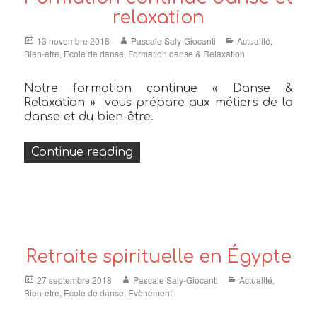
relaxation
Posted
Author
Categories
13 novembre 2018
Pascale Saly-Giocanti
Actualité
,
on
Bien-etre
,
Ecole de danse
,
Formation danse & Relaxation
Notre formation continue « Danse &
Relaxation »
vous prépare aux métiers de la
danse et du bien-être.
« Formation continue danse et 
Continue reading
Retraite spirituelle en Égypte
Posted
Author
Categories
27 septembre 2018
Pascale Saly-Giocanti
Actualité
,
on
Bien-etre
,
Ecole de danse
,
Evènement