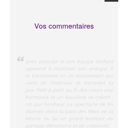
publications
Next
Vos commentaires
page
Diane ne voulait pas danser...
jusqu'à sa rencontre avec Pascale!
ma fille s'est révélée et s'exprime par
la danse. On la sent heureuse, ça
n'a pas de prix...merci, merci à
Pascale et Marine