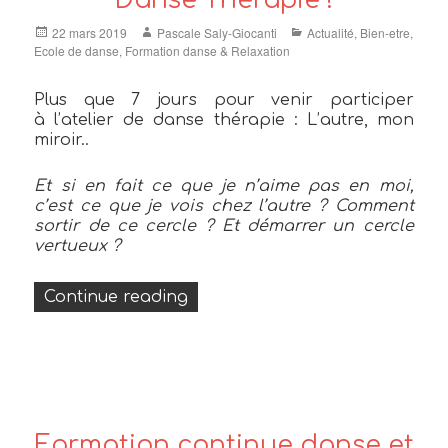
Danse Thérapie !
Posted
Author
Categories
22 mars 2019
Pascale Saly-Giocanti
Actualité
,
Bien-etre
,
on
Ecole de danse
,
Formation danse & Relaxation
Plus que 7 jours pour venir participer
à l’atelier de danse thérapie : L’autre, mon
miroir..
Et si en fait ce que je n’aime pas en moi,
c’est ce que je vois chez l’autre ? Comment
sortir de ce cercle ? Et démarrer un cercle
vertueux ?
« L’autre, mon miroir… L’atelier
Continue reading
Formation continue danse et