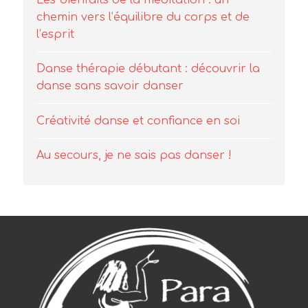
Danse thérapie débutant : découvrir la
danse sans savoir danser
Créativité danse et confiance en soi
Au secours, je ne sais pas danser !