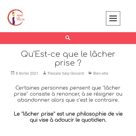
Skip
to
content
Search
Qu’Est-ce que le lâcher
prise ?
Posted
Author
Categories
8 février 2021
Pascale Saly-Giocanti
Bien-etre
on
Certaines personnes pensent que “lâcher
prise” consiste à renoncer, à se résigner ou
abandonner alors que c’est le contraire.
Le “lâcher prise” est une philosophie de vie
qui vise à adoucir le quotidien.