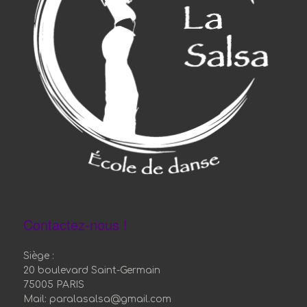
Contactez-nous !
Siège :
20 boulevard Saint-Germain
75005 PARIS
Mail: paralasalsa@gmail.com
TEL: 06.64.32.02.90
copyright : Para la Salsa
Politique de confidentialité
Nous protègeons vos données