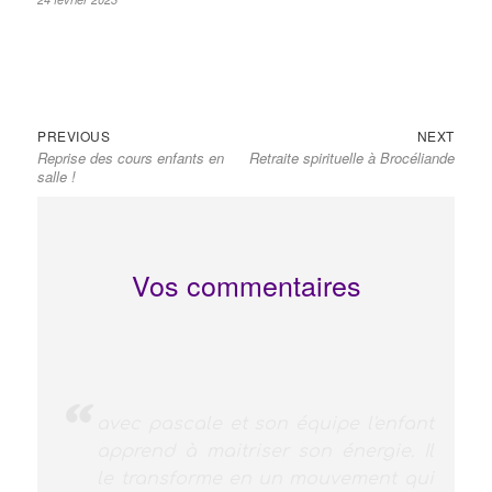
Navigation
Previous
Next
PREVIOUS
NEXT
de
Reprise des cours enfants en
Retraite spirituelle à Brocéliande
post:
post:
l’article
salle !
Vos commentaires
Diane ne voulait pas danser...
jusqu'à sa rencontre avec Pascale!
ma fille s'est révélée et s'exprime par