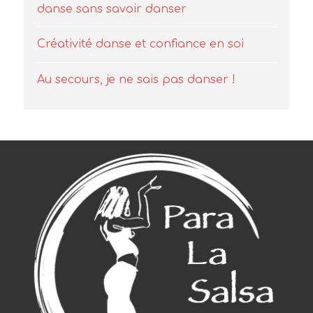
danse sans savoir danser
Créativité danse et confiance en soi
Au secours, je ne sais pas danser !