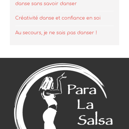
danse sans savoir danser
Créativité danse et confiance en soi
Au secours, je ne sais pas danser !