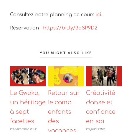
Consultez notre planning de cours
ici
.
Réservation :
https://bit.ly/3aSP9D2
YOU MIGHT ALSO LIKE
Le Gwoka,
Créativité
Retour sur
un héritage
danse et
le camp
à sept
confiance
enfants
facettes
en soi
des
23 novembre 2022
26 juillet 2025
vacances