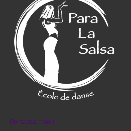
Contactez-nous !
Siège :
20 boulevard Saint-Germain
75005 PARIS
Mail: paralasalsa@gmail.com
TEL: 06.64.32.02.90