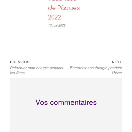
de Pâques
2022
13 mai 2022
Navigation
Previous
Next
PREVIOUS
NEXT
de
Préserver mon énergie pendant
Entretenir son énergie pendant
post:
post:
l’article
les fêtes
l’hiver
Vos commentaires