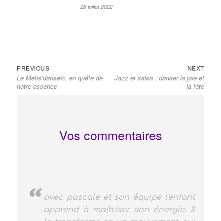
28 juillet 2022
Navigation
Previous
Next
PREVIOUS
NEXT
de
Le Métis’danse©, en quête de
Jazz et salsa : danser la joie et
post:
post:
l’article
notre essence
la fête
Vos commentaires
Diane ne voulait pas danser...
jusqu'à sa rencontre avec Pascale!