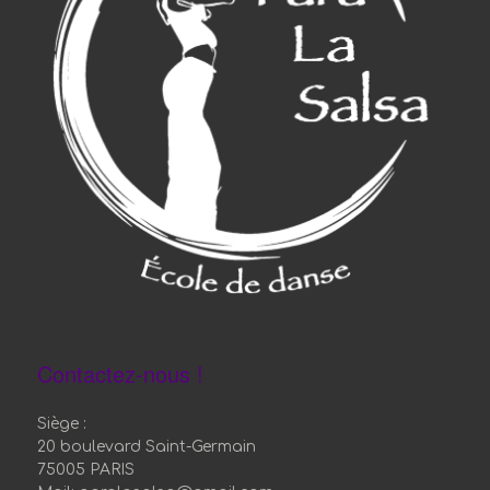
Contactez-nous !
Siège :
20 boulevard Saint-Germain
75005 PARIS
Mail: paralasalsa@gmail.com
TEL: 06.64.32.02.90
copyright : Para la Salsa
Politique de confidentialité
Nous protègeons vos données