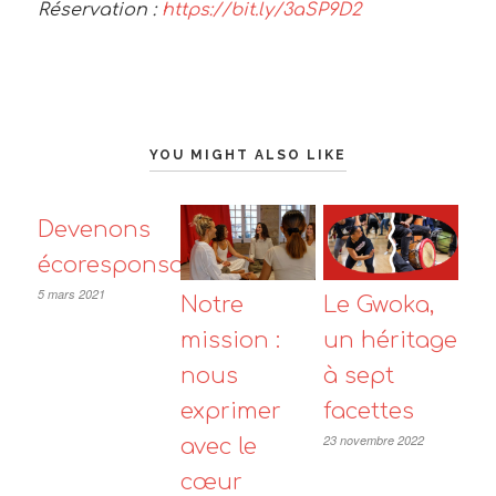
Réservation :
https://bit.ly/3aSP9D2
YOU MIGHT ALSO LIKE
Devenons
écoresponsable
5 mars 2021
Notre
Le Gwoka,
mission :
un héritage
nous
à sept
exprimer
facettes
23 novembre 2022
avec le
cœur